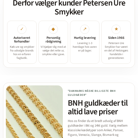
Derfor vælger kunder Petersen Ure
Smykker
✓
◆
↗
★
Autoriseret
Personlig
Hurtig levering
Siden 1966
forhandler
rådgivning
Levering 1-3
Petersen Ure
Køb ure og smykker
Vi hjælper dig med at
hverdage hvis varen
Smykker har været
fra udvalgte brands
vælge det rette ur,
er på lager.
en del af Helsingørs
hos en erfaren
smykke eller gave.
handelsliv i
fagbutik.
generationer.
"DANMARKS MÅSKE BILLIGSTE BNH
GULDKÆDER"
BNH guldkæder til
altid lave priser
Hos os finder du et bredt udvalg af BNH
guldkæder i 8kt og 14kt guld. Vælg mellem
klassiske kædetyper som Anker, Panser,
Figaro, Venezia, Slange, Bismark og