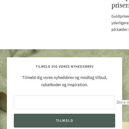
prise
Guldprisen
yderligere
på kæder i
TILMELD DIG VORES NYHEDSBREV
Tilmeld dig vores nyhedsbrev og modtag tilbud,
rabatkoder og inspiration.
Din e-
TILMELD