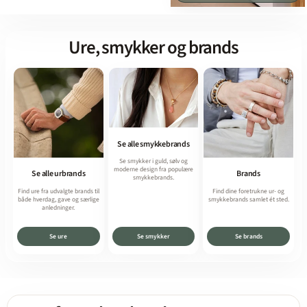
Ure, smykker og brands
Se alle smykkebrands
Se smykker i guld, sølv og
moderne design fra populære
Se alle urbrands
Brands
smykkebrands.
Find ure fra udvalgte brands til
Find dine foretrukne ur- og
både hverdag, gave og særlige
smykkebrands samlet ét sted.
anledninger.
Se ure
Se smykker
Se brands