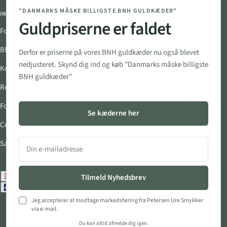
"DANMARKS MÅSKE BILLIGSTE BNH GULDKÆDER"
INFORMATION
FØLG OS
Guldpriserne er faldet
Fortryd Aftale
Blog
Derfor er priserne på vores BNH guldkæder nu også blevet
nedjusteret. Skynd dig ind og køb "Danmarks måske billigste
Kontakt
BNH guldkæder"
Returportal
Fortrydelsesret
Se kæderne her
Cookie- og privatlivspolitik
Salgs- og leveringsbetingelser
Tilmeld Nyhedsbrev
Jeg accepterer at modtage markedsføring fra Petersen Ure Smykker
via e-mail.
Du kan altid afmelde dig igen.