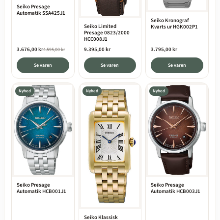
Seiko Presage
Automatik SSA425J1
Seiko Kronograf
Seiko Limited
Kvarts ur HGK002P1
Presage 0823/2000
HCC008J1
3.676,00 kr
9.395,00 kr
3.795,00 kr
4.595,00 kr
Se varen
Se varen
Se varen
Nyhed
Nyhed
Nyhed
Seiko Presage
Seiko Presage
Automatik HCB001J1
Automatik HCB003J1
Seiko Klassisk